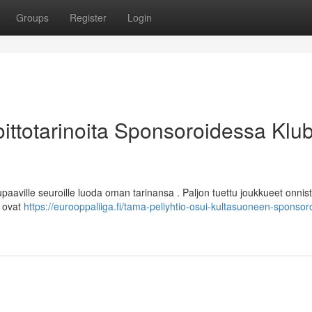
Groups
Register
Login
oittotarinoita Sponsoroidessa Klu
paaville seuroille luoda oman tarinansa . Paljon tuettu joukkueet onnis
a ovat
https://eurooppaliiga.fi/tama-peliyhtio-osui-kultasuoneen-sponsor