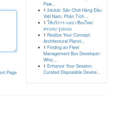
Paw...
1
24club: Sân Chơi Hàng Đầu
Việt Nam, Phân Tích...
1
ให้บริการ แอป เชียงใหม่:
ครบจบ รูปแบบ
1
Realize Your Concept:
Architectural Planni...
1
Finding an Fleet
Management Box Developer:
Whic...
1
Enhance Your Session:
Curated Disposable Device...
ort Page