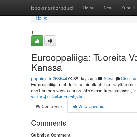
Home
bookmarkproduct
Home
New
Submit
Home
1
Eurooppaliiga: Tuoreita V
Kanssa
poppiejqdu263544
88 days ago
News
Discuss
Eurooppaliiga mahdollistaa ainutlaatuisen näyttämön lu
osoittamaan vahvuutensa tällaisessa turnauksessa , j
seurat-juhlivat-menestysta/
Comments
Who Upvoted
Comments
Submit a Comment