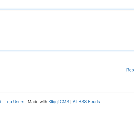
Rep
d
|
Top Users
| Made with
Kliqqi CMS
|
All RSS Feeds