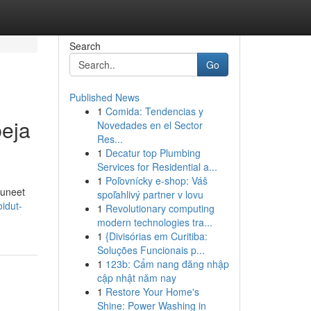
Search
Go
Published News
1
Comida: Tendencias y
beja
Novedades en el Sector
Res...
1
Decatur top Plumbing
Services for Residential a...
1
Poľovnícky e-shop: Váš
tuneet
spoľahlivý partner v lovu
oidut-
1
Revolutionary computing
modern technologies tra...
1
{Divisórias em Curitiba:
Soluções Funcionais p...
1
123b: Cẩm nang đăng nhập
cập nhật năm nay
1
Restore Your Home's
Shine: Power Washing in