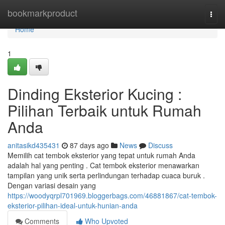
Home
bookmarkproduct
Togg
navi
Home
1
Dinding Eksterior Kucing :
Pilihan Terbaik untuk Rumah
Anda
anitasikd435431
87 days ago
News
Discuss
Memilih cat tembok eksterior yang tepat untuk rumah Anda
adalah hal yang penting . Cat tembok eksterior menawarkan
tampilan yang unik serta perlindungan terhadap cuaca buruk .
Dengan variasi desain yang
https://woodyqrpl701969.bloggerbags.com/46881867/cat-tembok-
eksterior-pilihan-ideal-untuk-hunian-anda
Comments
Who Upvoted