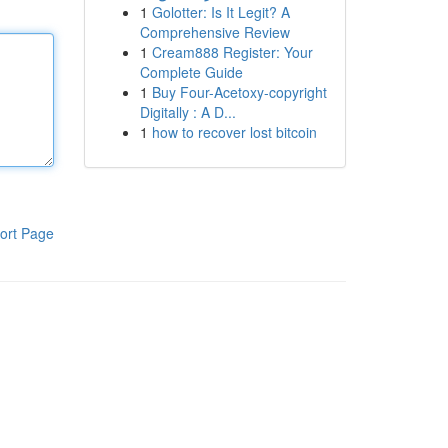
1
Golotter: Is It Legit? A
Comprehensive Review
1
Cream888 Register: Your
Complete Guide
1
Buy Four-Acetoxy-copyright
Digitally : A D...
1
how to recover lost bitcoin
ort Page