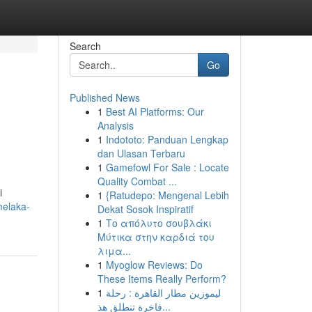
Search
Go
Published News
1
Best AI Platforms: Our
Analysis
1
Indototo: Panduan Lengkap
dan Ulasan Terbaru
1
Gamefowl For Sale : Locate
Quality Combat ...
i
1
{Ratudepo: Mengenal Lebih
melaka-
Dekat Sosok Inspiratif
1
Το απόλυτο σουβλάκι
Μύτικα στην καρδιά του
λιμα...
1
Myoglow Reviews: Do
These Items Really Perform?
1
ليموزين مطار القاهرة : رحلة
فاخرة تنطلق هذ...