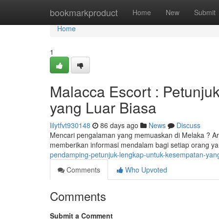
Home
bookmarkproduct
Home
New
Submit
Home
1
Malacca Escort : Petunj
yang Luar Biasa
lilytfvt930148
86 days ago
News
Discuss
Mencari pengalaman yang memuaskan di Melaka ? Artike
memberikan informasi mendalam bagi setiap orang ya
pendamping-petunjuk-lengkap-untuk-kesempatan-yang
Comments
Who Upvoted
Comments
Submit a Comment