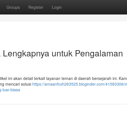
Groups
Register
Login
uk Lengkapnya untuk Pengalaman
l ini akan detail terkait layanan teman di daerah bersejarah ini. Kam
ng mencari solusi
https://amaanfcxh263525.bloginder.com/41583306/
-luar-biasa