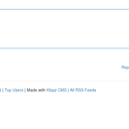
Rep
d
|
Top Users
| Made with
Kliqqi CMS
|
All RSS Feeds