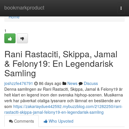
Home
bookmarkproduct
Togg
navi
Home
1
Rani Rastaciti, Skippa, Jamal
& Felony19: En Legendarisk
Samling
joshzzfe476791
86 days ago
News
Discuss
Denna samlingen av Rani Rastaciti, Skippa, Jamal & Felony19 är
helt klart en legend inom den svenska hiphop-scenen. Musikerna
verk har påverkat otaliga lyssnare och lämnat en bestående arv
som
https://zakariaydue442592.mybuzzblog.com/21282250/rani-
rastaciti-skippa-jamal-felony19-en-legendarisk-samling
Comments
Who Upvoted