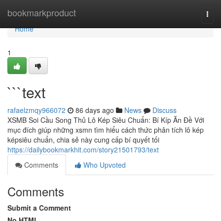
Home
bookmarkproduct
Togg
navi
Home
1
```text
rafaelzmqy966072
86 days ago
News
Discuss
XSMB Soi Cầu Song Thủ Lô Kép Siêu Chuẩn: Bí Kíp Ăn Đề Với
mục đích giúp những xsmn tìm hiểu cách thức phân tích lô kép
képsiêu chuẩn, chia sẻ này cung cấp bí quyết tối
https://dailybookmarkhit.com/story21501793/text
Comments
Who Upvoted
Comments
Submit a Comment
No HTML