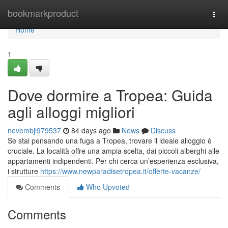
Home
bookmarkproduct
Togg
navi
Home
1
Dove dormire a Tropea: Guida
agli alloggi migliori
nevembjl979537
84 days ago
News
Discuss
Se stai pensando una fuga a Tropea, trovare il ideale alloggio è
cruciale. La località offre una ampia scelta, dai piccoli alberghi alle
appartamenti indipendenti. Per chi cerca un’esperienza esclusiva,
i strutture
https://www.newparadisetropea.it/offerte-vacanze/
Comments
Who Upvoted
Comments