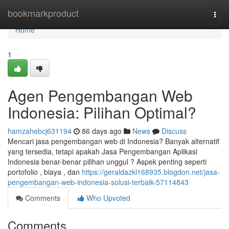
Home
bookmarkproduct
Togg
navi
Home
1
Agen Pengembangan Web
Indonesia: Pilihan Optimal?
hamzahebcj631194
86 days ago
News
Discuss
Mencari jasa pengembangan web di Indonesia? Banyak alternatif
yang tersedia, tetapi apakah Jasa Pengembangan Aplikasi
Indonesia benar-benar pilihan unggul ? Aspek penting seperti
portofolio , biaya , dan
https://geraldazkl168935.blogdon.net/jasa-
pengembangan-web-indonesia-solusi-terbaik-57114843
Comments
Who Upvoted
Comments