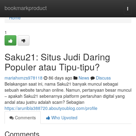
Home
bookmarkproduct
Togg
navi
Home
1
Saku21: Situs Judi Daring
Populer atau Tipu-tipu?
mariahxmzs978118
86 days ago
News
Discuss
Belakangan saat ini, nama Saku21 banyak muncul sebagai
sebuah website taruhan online. Namun, pertanyaan besar muncul
– apakah Saku21 sebenarnya platform pertaruhan digital yang
andal atau justru adalah scam? Sebagian
https://arunlbla388720.aboutyoublog.com/profile
Comments
Who Upvoted
Comments