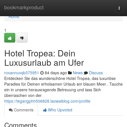
Home
bookmarkproduct
Togg
navi
Home
1
Hotel Tropea: Dein
Luxusurlaub am Ufer
roxannuxqb375951
84 days ago
News
Discuss
Entdecken Sie das wunderschöne Hotel Tropea, das luxuriöse
Paradies für Deinen erholsamen Urlaub am blauen Meer . Tauche
ein in unsere herausragende Betreuung und lass Sich
überraschen von der
https://tegangphh506828.laowaiblog.com/profile
Comments
Who Upvoted
Comments