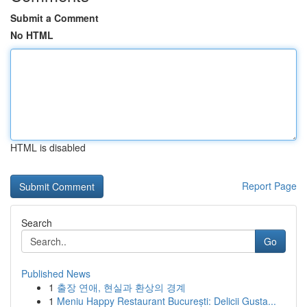
Submit a Comment
No HTML
HTML is disabled
Report Page
Search
Go
Published News
1
출장 연애, 현실과 환상의 경계
1
Meniu Happy Restaurant București: Delicii Gusta...