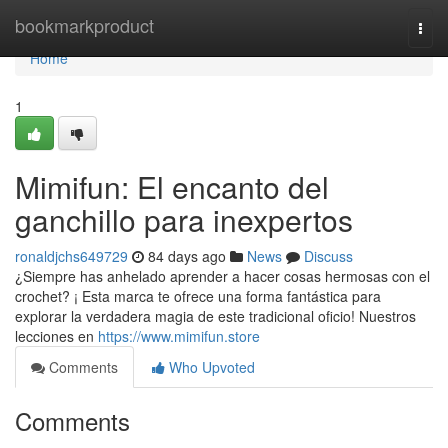
Home
bookmarkproduct
Togg
navi
Home
1
Mimifun: El encanto del
ganchillo para inexpertos
ronaldjchs649729
84 days ago
News
Discuss
¿Siempre has anhelado aprender a hacer cosas hermosas con el
crochet? ¡ Esta marca te ofrece una forma fantástica para
explorar la verdadera magia de este tradicional oficio! Nuestros
lecciones en
https://www.mimifun.store
Comments
Who Upvoted
Comments