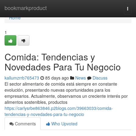
Home
bookmarkproduct
Togg
navi
Home
1
Comida: Tendencias y
Novedades Para Tu Negocio
kallumzrrb765473
85 days ago
News
Discuss
El sector alimentario de comida está siempre en constante
evolución, presentando nuevas oportunidades para los
empresarios. Actualmente, observamos un creciente interés por
alimentos sostenibles, productos
https://carlysrbe863846.p2blogs.com/39663033/comida-
tendencias-y-novedades-para-tu-negocio
Comments
Who Upvoted