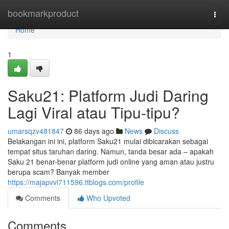
Home
bookmarkproduct
Togg
navi
Home
1
Saku21: Platform Judi Daring
Lagi Viral atau Tipu-tipu?
umarsqzv481847
86 days ago
News
Discuss
Belakangan ini ini, platform Saku21 mulai dibicarakan sebagai
tempat situs taruhan daring. Namun, tanda besar ada – apakah
Saku 21 benar-benar platform judi online yang aman atau justru
berupa scam? Banyak member
https://majapvvl711596.ttblogs.com/profile
Comments
Who Upvoted
Comments