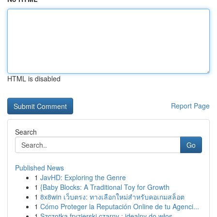
HTML is disabled
Report Page
Search
Go
Published News
1
JavHD: Exploring the Genre
1
{Baby Blocks: A Traditional Toy for Growth
1
8x8win เว็บตรง: ทางเลือกใหม่สำหรับคอเกมสล็อต
1
Cómo Proteger la Reputación Online de tu Agenci...
1
Szczotka fryzjerski czarny : idealny do włos...