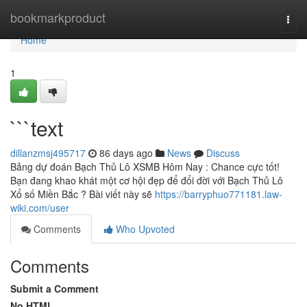
Home
bookmarkproduct
Togg
navi
Home
1
```text
dillanzmsj495717
86 days ago
News
Discuss
Bảng dự đoán Bạch Thủ Lô XSMB Hôm Nay : Chance cực tốt!
Bạn đang khao khát một cơ hội đẹp để đổi đời với Bạch Thủ Lô
Xổ số Miền Bắc ? Bài viết này sẽ
https://barryphuo771181.law-
wiki.com/user
Comments
Who Upvoted
Comments
Submit a Comment
No HTML