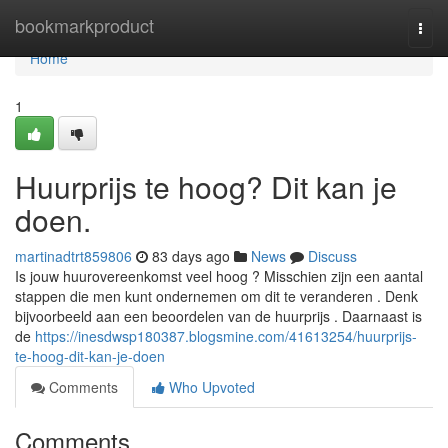
Home
bookmarkproduct
Togg
navi
Home
1
Huurprijs te hoog? Dit kan je
doen.
martinadtrt859806
83 days ago
News
Discuss
Is jouw huurovereenkomst veel hoog ? Misschien zijn een aantal
stappen die men kunt ondernemen om dit te veranderen . Denk
bijvoorbeeld aan een beoordelen van de huurprijs . Daarnaast is
de
https://inesdwsp180387.blogsmine.com/41613254/huurprijs-
te-hoog-dit-kan-je-doen
Comments
Who Upvoted
Comments