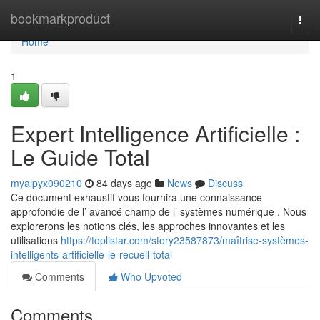
Home
bookmarkproduct
Togg
navi
Home
1
Expert Intelligence Artificielle :
Le Guide Total
myalpyx090210
84 days ago
News
Discuss
Ce document exhaustif vous fournira une connaissance
approfondie de l’ avancé champ de l’ systèmes numérique . Nous
explorerons les notions clés, les approches innovantes et les
utilisations
https://toplistar.com/story23587873/maîtrise-systèmes-
intelligents-artificielle-le-recueil-total
Comments
Who Upvoted
Comments