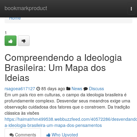
Home
bookmarkproduct
To
nav
Home
1
Compreendendo a Ideologia
Brasileira: Um Mapa dos
Ideias
rsagoea617127
85 days ago
News
Discuss
Em um país rico em culturas, o campo da ideologia brasileira é
profundamente complexo. Desvendar seus meandros exige uma
observação cuidadosa dos fatores que o constroem. Da tradição
clássica às visões
https://haimatrhm499538.webbuzzfeed.com/40572286/desvendand
a-ideologia-brasileira-um-mapa-dos-pensamentos
Comments
Who Upvoted