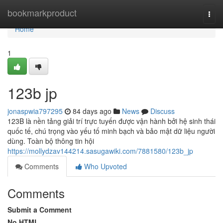
Home
bookmarkproduct
Togg
navi
Home
1
123b jp
jonaspwia797295
84 days ago
News
Discuss
123B là nền tảng giải trí trực tuyến được vận hành bởi hệ sinh thái
quốc tế, chú trọng vào yếu tố minh bạch và bảo mật dữ liệu người
dùng. Toàn bộ thông tin hội
https://mollydzav144214.sasugawiki.com/7881580/123b_jp
Comments
Who Upvoted
Comments
Submit a Comment
No HTML