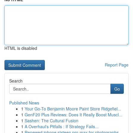
HTML is disabled
Report Page
Search
Go
Published News
1
Your Go-To Benjamin Moore Paint Store Ridgefiel...
1
GenF20 Plus Reviews: Does It Really Boost Muscl...
1
Sashen: The Cultural Fusion
1
A Overhaul's Pitfalls : If Strategy Fails...
1
Renewed iphone sixteen pro max for photographs ...