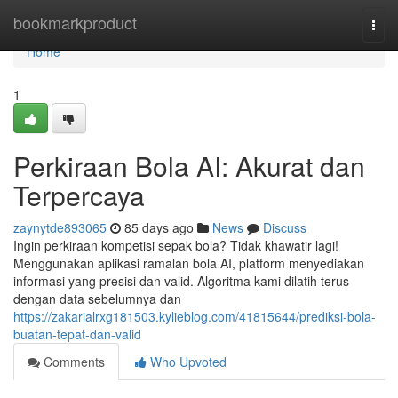
Home
bookmarkproduct
Togg
navi
Home
1
Perkiraan Bola AI: Akurat dan
Terpercaya
zaynytde893065
85 days ago
News
Discuss
Ingin perkiraan kompetisi sepak bola? Tidak khawatir lagi!
Menggunakan aplikasi ramalan bola AI, platform menyediakan
informasi yang presisi dan valid. Algoritma kami dilatih terus
dengan data sebelumnya dan
https://zakarialrxg181503.kylieblog.com/41815644/prediksi-bola-
buatan-tepat-dan-valid
Comments
Who Upvoted