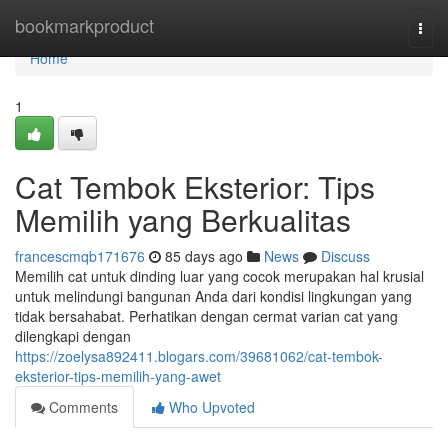
Home
bookmarkproduct
Togg
navi
Home
1
Cat Tembok Eksterior: Tips
Memilih yang Berkualitas
francescmqb171676
85 days ago
News
Discuss
Memilih cat untuk dinding luar yang cocok merupakan hal krusial
untuk melindungi bangunan Anda dari kondisi lingkungan yang
tidak bersahabat. Perhatikan dengan cermat varian cat yang
dilengkapi dengan
https://zoelysa892411.blogars.com/39681062/cat-tembok-
eksterior-tips-memilih-yang-awet
Comments
Who Upvoted