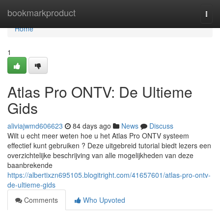
Home
bookmarkproduct
Togg
navi
Home
1
Atlas Pro ONTV: De Ultieme
Gids
aliviajwmd606623
84 days ago
News
Discuss
Wilt u echt meer weten hoe u het Atlas Pro ONTV systeem
effectief kunt gebruiken ? Deze uitgebreid tutorial biedt lezers een
overzichtelijke beschrijving van alle mogelijkheden van deze
baanbrekende
https://albertixzn695105.blogitright.com/41657601/atlas-pro-ontv-
de-ultieme-gids
Comments
Who Upvoted