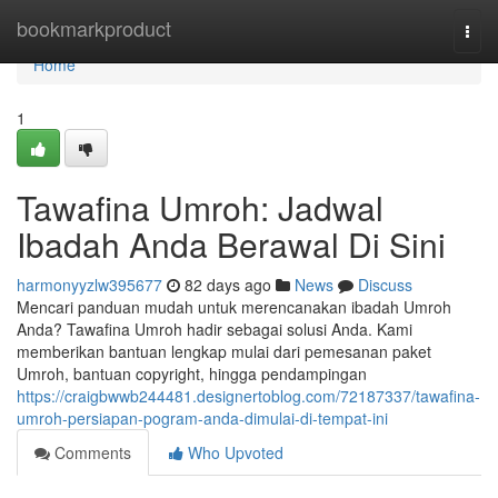
Home
bookmarkproduct
Togg
navi
Home
1
Tawafina Umroh: Jadwal
Ibadah Anda Berawal Di Sini
harmonyyzlw395677
82 days ago
News
Discuss
Mencari panduan mudah untuk merencanakan ibadah Umroh
Anda? Tawafina Umroh hadir sebagai solusi Anda. Kami
memberikan bantuan lengkap mulai dari pemesanan paket
Umroh, bantuan copyright, hingga pendampingan
https://craigbwwb244481.designertoblog.com/72187337/tawafina-
umroh-persiapan-pogram-anda-dimulai-di-tempat-ini
Comments
Who Upvoted