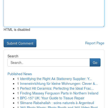
HTML is disabled
Report Page
Search
Go
Published News
1
Identifying the Right A4 Stationery Supplier: Y...
1
Inneneinrichtung für kleine Wohnungen: Clever &...
1
Perfect Hit Ceramics: Perfecting the Ideal Frac...
1
Finding Massey Ferguson Parts in Northern Ireland
1
BPC-157 UK: Your Guide to Tissue Repair
1
Slimane Rabahallah : soins naturels à Argenteuil
1
360 Photo Magic: Photo Booth and 360 Video Boot...