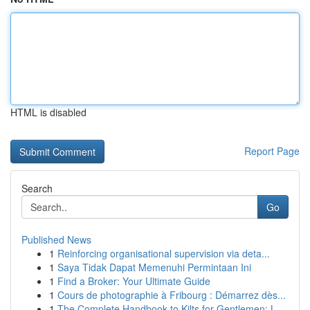
HTML is disabled
Report Page
Search
Go
Published News
1
Reinforcing organisational supervision via deta...
1
Saya Tidak Dapat Memenuhi Permintaan Ini
1
Find a Broker: Your Ultimate Guide
1
Cours de photographie à Fribourg : Démarrez dès...
1
The Complete Handbook to Kilts for Gentlemen: L...