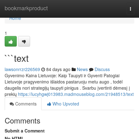
Home
bookmarkproduct
Togg
navi
Home
1
```text
lawsonrrzr226569
84 days ago
News
Discuss
Gyvenimo Kaina Lietuvoje: Kaip Taupyti ir Gyventi Patogiai
Lietuvoje pragyvenimo išlaidos pastaruoju metu augo , todėl
daugelis nori strategijų taupyti pinigus . Svarbu įvertinti dėmesį į
prekių
https://lucyhgwj013983.madmouseblog.com/21948513/text
Comments
Who Upvoted
Comments
Submit a Comment
No HTML