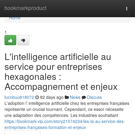
Home
bookmarkproduct
Togg
navi
Home
1
L'intelligence artificielle au
service pour entreprises
hexagonales :
Accompagnement et enjeux
lucnbuu818072
82 days ago
News
Discuss
L'adoption l’ intelligence artificielle chez les entreprises françaises
représente un crucial tournant. Cependant, ce essor nécessite
une adaptation des compétences. Les industries souhaitant
https://bookmark-vip.com/story21574234/les-ia-au-service-des-
entreprises-françaises-formation-et-enjeux