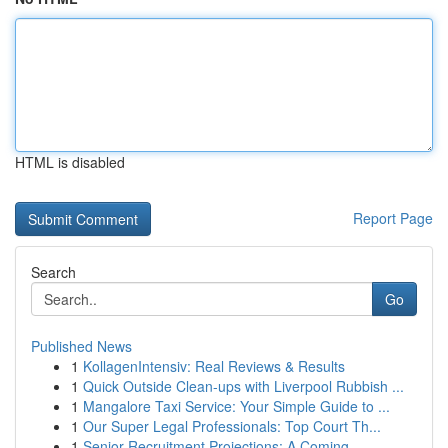
HTML is disabled
Report Page
Search
Go
Published News
1
KollagenIntensiv: Real Reviews & Results
1
Quick Outside Clean-ups with Liverpool Rubbish ...
1
Mangalore Taxi Service: Your Simple Guide to ...
1
Our Super Legal Professionals: Top Court Th...
1
Senior Recruitment Projections: A Coming ...