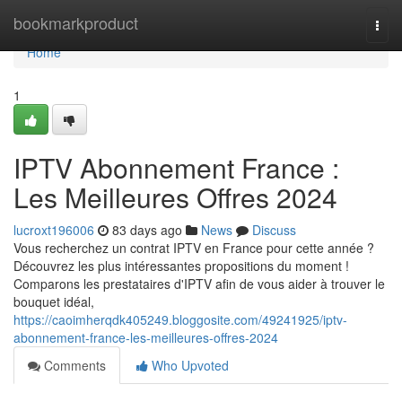
Home
bookmarkproduct
Togg
navi
Home
1
IPTV Abonnement France :
Les Meilleures Offres 2024
lucroxt196006
83 days ago
News
Discuss
Vous recherchez un contrat IPTV en France pour cette année ?
Découvrez les plus intéressantes propositions du moment !
Comparons les prestataires d'IPTV afin de vous aider à trouver le
bouquet idéal,
https://caoimherqdk405249.bloggosite.com/49241925/iptv-
abonnement-france-les-meilleures-offres-2024
Comments
Who Upvoted