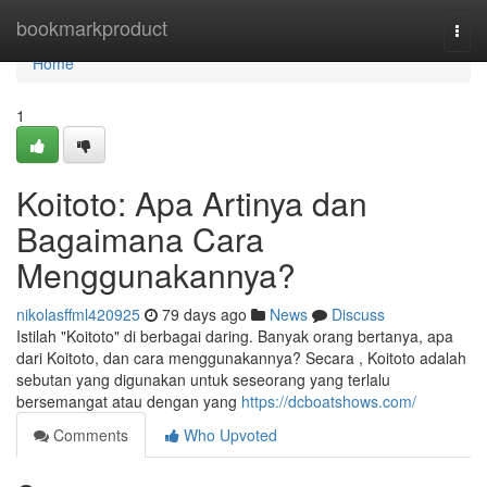
Home
bookmarkproduct
Togg
navi
Home
1
Koitoto: Apa Artinya dan
Bagaimana Cara
Menggunakannya?
nikolasffml420925
79 days ago
News
Discuss
Istilah "Koitoto" di berbagai daring. Banyak orang bertanya, apa
dari Koitoto, dan cara menggunakannya? Secara , Koitoto adalah
sebutan yang digunakan untuk seseorang yang terlalu
bersemangat atau dengan yang
https://dcboatshows.com/
Comments
Who Upvoted