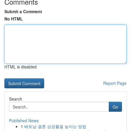
Comments
Submit a Comment
No HTML
HTML is disabled
Report Page
Search
Go
Published News
1
베트남 결혼 성공률을 높이는 방법