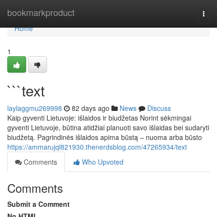
Home
bookmarkproduct
Togg
navi
Home
1
```text
laylaggmu269998
82 days ago
News
Discuss
Kaip gyventi Lietuvoje: išlaidos ir biudžetas Norint sėkmingai
gyventi Lietuvoje, būtina atidžiai planuoti savo išlaidas bei sudaryti
biudžetą. Pagrindinės išlaidos apima būstą – nuoma arba būsto
https://ammarujql821930.thenerdsblog.com/47265934/text
Comments
Who Upvoted
Comments
Submit a Comment
No HTML