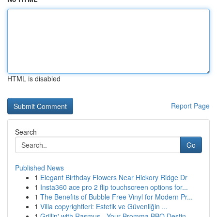
HTML is disabled
Report Page
Search
Go
Published News
1
Elegant Birthday Flowers Near Hickory Ridge Dr
1
Insta360 ace pro 2 flip touchscreen options for...
1
The Benefits of Bubble Free Vinyl for Modern Pr...
1
Villa copyrightleri: Estetik ve Güvenliğin ...
1
Grillin' with Rasmus - Your Bromma BBQ Destin...