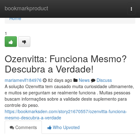
Home
bookmarkproduct
Togg
navi
Home
1
Ozenvitta: Funciona Mesmo?
Descubra a Verdade!
mariamevlf184976
82 days ago
News
Discuss
A solução Ozenvitta tem causado muita curiosidade ultimamente,
e muitos se perguntam se realmente funciona . Muitas pessoas
buscam informações sobre a validade deste suplemento para
controle do peso.
https://bookmarksden.com/story21670557/ozenvitta-funciona-
mesmo-descubra-a-verdade
Comments
Who Upvoted