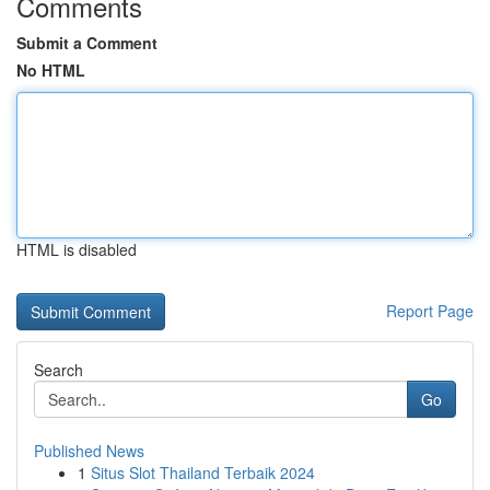
Comments
Submit a Comment
No HTML
HTML is disabled
Report Page
Search
Go
Published News
1
Situs Slot Thailand Terbaik 2024