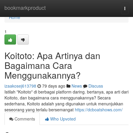
Home
bookmarkproduct
Togg
navi
Home
1
Koitoto: Apa Artinya dan
Bagaimana Cara
Menggunakannya?
izaakosej613798
79 days ago
News
Discuss
Istilah "Koitoto" di berbagai platform daring. bertanya, apa arti dari
Koitoto, dan bagaimana cara menggunakannya? Secara
sederhana, Koitoto adalah yang digunakan untuk menunjukkan
seseorang yang terlalu bersemangat
https://dcboatshows.com/
Comments
Who Upvoted