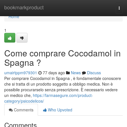
Home
bookmarkproduct
Togg
navi
Home
1
Come comprare Cocodamol in
Spagna ?
umairtppm979301
77 days ago
News
Discuss
Per comprare Cocodamol in Spagna , è fondamentale conoscere
che si tratta di un prodotto soggetto a obbligo medica. Non è
possibile procurarselo senza prescrizione. È necessario vedere
un medico che,
https://farmasegure.com/product-
category/psicodelicos/
Comments
Who Upvoted
Comments