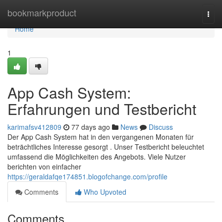
Home
bookmarkproduct
Togg
navi
Home
1
App Cash System:
Erfahrungen und Testbericht
karimafsv412809
77 days ago
News
Discuss
Der App Cash System hat in den vergangenen Monaten für
beträchtliches Interesse gesorgt . Unser Testbericht beleuchtet
umfassend die Möglichkeiten des Angebots. Viele Nutzer
berichten von einfacher
https://geraldafqe174851.blogofchange.com/profile
Comments
Who Upvoted
Comments