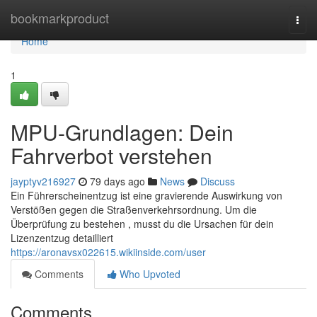
Home
bookmarkproduct
Togg
navi
Home
1
MPU-Grundlagen: Dein
Fahrverbot verstehen
jayptyv216927
79 days ago
News
Discuss
Ein Führerscheinentzug ist eine gravierende Auswirkung von
Verstößen gegen die Straßenverkehrsordnung. Um die
Überprüfung zu bestehen , musst du die Ursachen für dein
Lizenzentzug detailliert
https://aronavsx022615.wikiinside.com/user
Comments
Who Upvoted
Comments