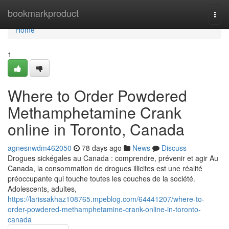
Home
bookmarkproduct
Togg
navi
Home
1
Where to Order Powdered
Methamphetamine Crank
online in Toronto, Canada
agnesnwdm462050
78 days ago
News
Discuss
Drogues sickégales au Canada : comprendre, prévenir et agir Au
Canada, la consommation de drogues illicites est une réalité
préoccupante qui touche toutes les couches de la société.
Adolescents, adultes,
https://larissakhaz108765.mpeblog.com/64441207/where-to-
order-powdered-methamphetamine-crank-online-in-toronto-
canada