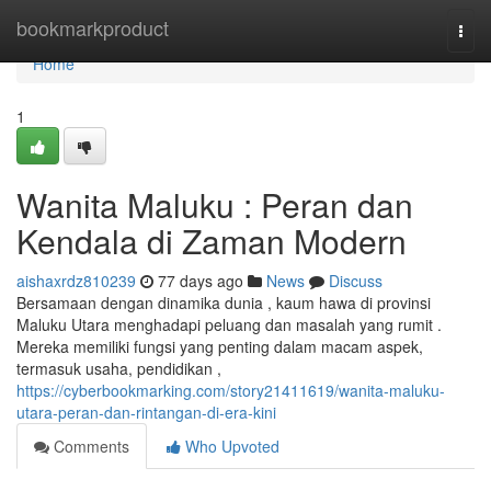
Home
bookmarkproduct
Togg
navi
Home
1
Wanita Maluku : Peran dan
Kendala di Zaman Modern
aishaxrdz810239
77 days ago
News
Discuss
Bersamaan dengan dinamika dunia , kaum hawa di provinsi
Maluku Utara menghadapi peluang dan masalah yang rumit .
Mereka memiliki fungsi yang penting dalam macam aspek,
termasuk usaha, pendidikan ,
https://cyberbookmarking.com/story21411619/wanita-maluku-
utara-peran-dan-rintangan-di-era-kini
Comments
Who Upvoted