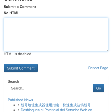
Submit a Comment
No HTML
HTML is disabled
Report Page
Search
Go
Published News
1
靓号地址生成器使用指南：快速生成波场靓号
1
Desbloquea el Potencial del Servidor Web en