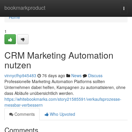
Home
bookmarkproduct
Togg
navi
Home
1
CRM Marketing Automation
nutzen
vinnycfhp945483
76 days ago
News
Discuss
Professionelle Marketing Automation Platforms sollten
Unternehmen dabei helfen, Kampagnen zu automatisieren, ohne
dass Abläufe unübersichtlich werden.
https://whitebookmarks.com/story21585591/verkaufsprozesse-
messbar-verbessern
Comments
Who Upvoted
Comments