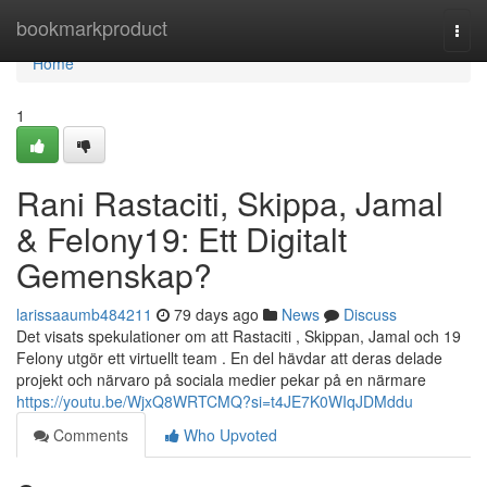
Home
bookmarkproduct
Togg
navi
Home
1
Rani Rastaciti, Skippa, Jamal
& Felony19: Ett Digitalt
Gemenskap?
larissaaumb484211
79 days ago
News
Discuss
Det visats spekulationer om att Rastaciti , Skippan, Jamal och 19
Felony utgör ett virtuellt team . En del hävdar att deras delade
projekt och närvaro på sociala medier pekar på en närmare
https://youtu.be/WjxQ8WRTCMQ?si=t4JE7K0WIqJDMddu
Comments
Who Upvoted