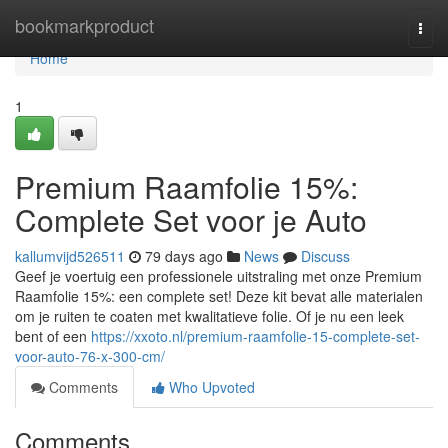
Home
bookmarkproduct
Togg
navi
Home
1
Premium Raamfolie 15%:
Complete Set voor je Auto
kallumvijd526511
79 days ago
News
Discuss
Geef je voertuig een professionele uitstraling met onze Premium
Raamfolie 15%: een complete set! Deze kit bevat alle materialen
om je ruiten te coaten met kwalitatieve folie. Of je nu een leek
bent of een
https://xxoto.nl/premium-raamfolie-15-complete-set-
voor-auto-76-x-300-cm/
Comments
Who Upvoted
Comments