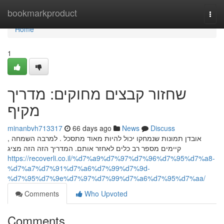
Home
bookmarkproduct
Togg
navi
Home
1
שחזור קבצים מחוקים: מדריך
מקיף
minanbvh713317
66 days ago
News
Discuss
אובדן תמונות שנמחקו יכול להיות מאוד מתסכל . למרבה השמחה ,
קיימים מספר רב כלים לאחזר אותם. המדריך הזה הזה מציג
https://recoverli.co.il/%d7%a9%d7%97%d7%96%d7%95%d7%a8-
%d7%a7%d7%91%d7%a6%d7%99%d7%9d-
%d7%95%d7%9e%d7%97%d7%99%d7%a6%d7%95%d7%aa/
Comments
Who Upvoted
Comments