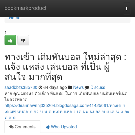
Home
bookmarkproduct
Togg
navi
Home
1
ทางเข้า เดิมพันบอล ใหม่ล่าสุด :
แจ้ง แหล่ง เล่นบอล ที่เป็น ผู้
สนใจ มากที่สุด
saadbbzs385730
64 days ago
News
Discuss
หาก คุณ มองหา ตัวเลือก ทันสมัย ในการ เดิมพันบอล บนอินเทอร์เน็ต
ไม่ควรพลาด
https://deannawnhj335204.blogdosaga.com/41425061/ทางเข-า-
เด-มพ-นบอล-ป-จจ-บ-น-อ-พเดท-แหล-ง-เด-มพ-นบอล-ท-ผ-เล-น-เยอะ
ท-ส-ด
Comments
Who Upvoted