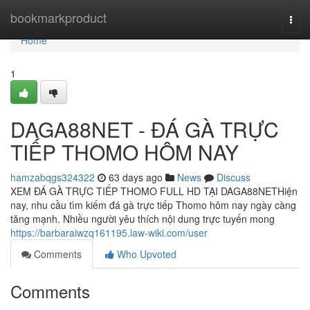
Home
bookmarkproduct
Togg
navi
Home
1
DAGA88NET - ĐÁ GÀ TRỰC
TIẾP THOMO HÔM NAY
hamzabqgs324322
63 days ago
News
Discuss
XEM ĐÁ GÀ TRỰC TIẾP THOMO FULL HD TẠI DAGA88NETHiện
nay, nhu cầu tìm kiếm đá gà trực tiếp Thomo hôm nay ngày càng
tăng mạnh. Nhiều người yêu thích nội dung trực tuyến mong
https://barbaraiwzq161195.law-wiki.com/user
Comments
Who Upvoted
Comments