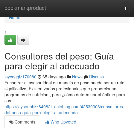
Home
bookmarkproduct
Togg
navi
Home
1
Consultores del peso: Guía
para elegir al adecuado
joycegglz170080
65 days ago
News
Discuss
Encontrar el asesor ideal en manejo de peso puede ser un reto
significativo. Existen varios profesionales que proporcionan
programas de nutrición , pero ¿cómo determinar al óptimo para
sus
https://jaysonhhkk840821.actoblog.com/42539303/consultores-
del-peso-guía-para-elegir-al-adecuado
Comments
Who Upvoted