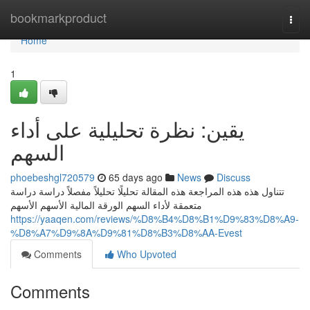
Home
bookmarkproduct
Togg
navi
Home
1
يقين: نظرة تحليلية على أداء
السهم
phoebeshgl720579
65 days ago
News
Discuss
تتناول هذه هذه المراجعة هذه المقالة تحليلًا تحليلاً مفصلاً دراسة دراسة
متعمقة لأداء السهم الورقة المالية الأسهم الأسهم
https://yaaqen.com/reviews/%D8%B4%D8%B1%D9%83%D8%A9-
%D8%A7%D9%8A%D9%81%D8%B3%D8%AA-Evest
Comments
Who Upvoted
Comments