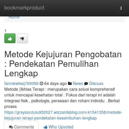
Home
bookmarkproduct
Togg
navi
Home
1
Metode Kejujuran Pengobatan
: Pendekatan Pemulihan
Lengkap
fanniewtwq769356
64 days ago
News
Discuss
Metode {Ikhlas Terapi : merupakan cara solusi komprehensif
untuk mencapai kesehatan total . Fokus dari terapi ini adalah
integrasi fisik , psikologis, perasaan dan rohani individu . Berkat
proses
https://graysonzulu952027.wizzardsblog.com/41541358/metode-
kejujuran-terapi-pendekatan-kesembuhan-lengkap
Comments
Who Upvoted