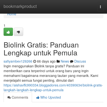
Home
bookmarkproduct
Togg
navi
Home
1
Biolink Gratis: Panduan
Lengkap untuk Pemula
safiyambev129266
66 days ago
News
Discuss
Ingin menggunakan Biolink tanpa gratis? Panduan ini
memberikan cara terperinci untuk orang baru yang ingin
memahami bagaimana merancang tautan yang menarik. Kami
menjelajahi semua fungsi penting, dimulai dari
https://aishavffc990334.bloggadores.com/40390634/biolink-gratis-
langkah-langkah-lengkap-untuk-pemula
Comments
Who Upvoted