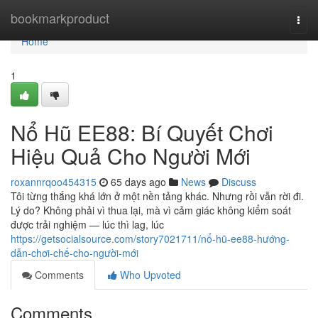
Home
bookmarkproduct
Togg
navi
Home
1
Nổ Hũ EE88: Bí Quyết Chơi
Hiệu Quả Cho Người Mới
roxannrqoo454315
65 days ago
News
Discuss
Tôi từng thắng khá lớn ở một nền tảng khác. Nhưng rồi vẫn rời đi.
Lý do? Không phải vì thua lại, mà vì cảm giác không kiểm soát
được trải nghiệm — lúc thì lag, lúc
https://getsocialsource.com/story7021711/nổ-hũ-ee88-hướng-
dẫn-chơi-chế-cho-người-mới
Comments
Who Upvoted
Comments