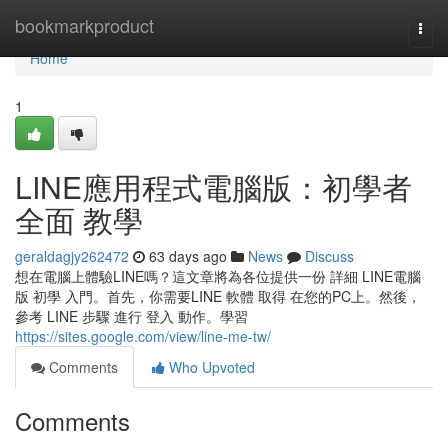
Home
bookmarkproduct
Togg
navi
Home
1
LINE應用程式電腦版：初學者
全面 教學
geraldagjy262472
63 days ago
News
Discuss
想在電腦上體驗LINE嗎？這文章將為各位提供一份 詳細 LINE電腦
版 初學 入門。首先，你需要LINE 軟體 取得 在您的PC上。然後，
參考 LINE 步驟 進行 登入 動作。學習
https://sites.google.com/view/line-me-tw/
Comments
Who Upvoted
Comments