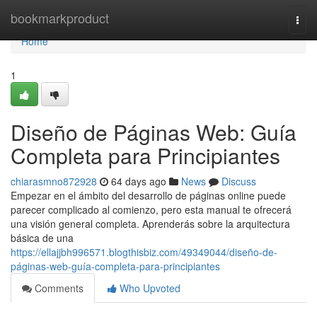
Home
bookmarkproduct
Togg
navi
Home
1
Diseño de Páginas Web: Guía
Completa para Principiantes
chiarasmno872928
64 days ago
News
Discuss
Empezar en el ámbito del desarrollo de páginas online puede
parecer complicado al comienzo, pero esta manual te ofrecerá
una visión general completa. Aprenderás sobre la arquitectura
básica de una
https://ellajjbh996571.blogthisbiz.com/49349044/diseño-de-
páginas-web-guía-completa-para-principiantes
Comments
Who Upvoted