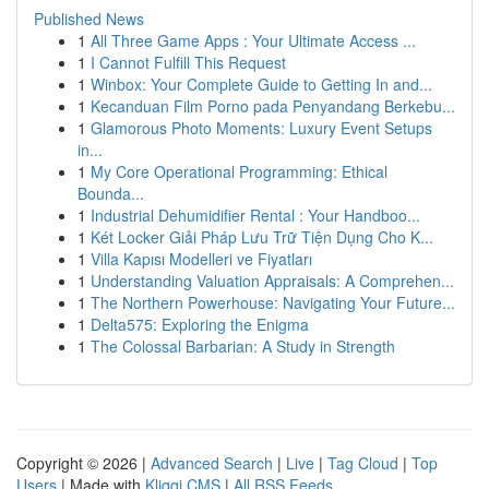
Published News
1
All Three Game Apps : Your Ultimate Access ...
1
I Cannot Fulfill This Request
1
Winbox: Your Complete Guide to Getting In and...
1
Kecanduan Film Porno pada Penyandang Berkebu...
1
Glamorous Photo Moments: Luxury Event Setups
in...
1
My Core Operational Programming: Ethical
Bounda...
1
Industrial Dehumidifier Rental : Your Handboo...
1
Két Locker Giải Pháp Lưu Trữ Tiện Dụng Cho K...
1
Villa Kapısı Modelleri ve Fiyatları
1
Understanding Valuation Appraisals: A Comprehen...
1
The Northern Powerhouse: Navigating Your Future...
1
Delta575: Exploring the Enigma
1
The Colossal Barbarian: A Study in Strength
Copyright © 2026 |
Advanced Search
|
Live
|
Tag Cloud
|
Top
Users
| Made with
Kliqqi CMS
|
All RSS Feeds