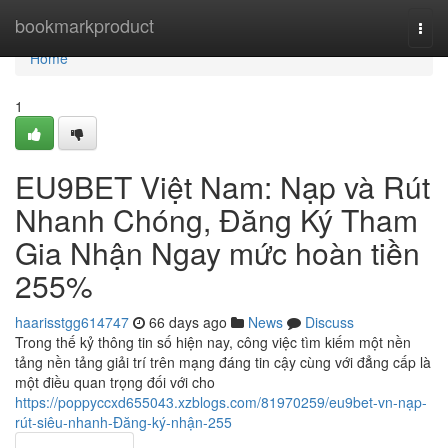
Home
bookmarkproduct
Togg
navi
Home
1
EU9BET Việt Nam: Nạp và Rút
Nhanh Chóng, Đăng Ký Tham
Gia Nhận Ngay mức hoàn tiền
255%
haarisstgg614747
66 days ago
News
Discuss
Trong thế kỷ thông tin số hiện nay, công việc tìm kiếm một nền
tảng nền tảng giải trí trên mạng đáng tin cậy cùng với đẳng cấp là
một điều quan trọng đối với cho
https://poppyccxd655043.xzblogs.com/81970259/eu9bet-vn-nạp-
rút-siêu-nhanh-Đăng-ký-nhận-255