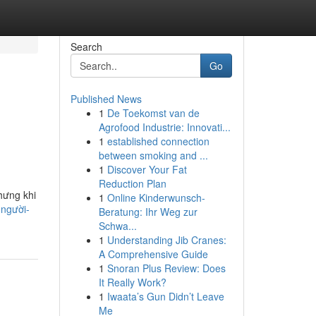
Search
Go
Published News
1
De Toekomst van de
Agrofood Industrie: Innovati...
1
established connection
between smoking and ...
1
Discover Your Fat
Reduction Plan
hưng khi
1
Online Kinderwunsch-
-người-
Beratung: Ihr Weg zur
Schwa...
1
Understanding Jib Cranes:
A Comprehensive Guide
1
Snoran Plus Review: Does
It Really Work?
1
Iwaata’s Gun Didn’t Leave
Me