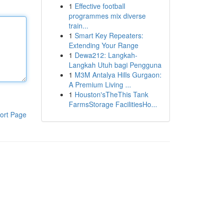
1
Effective football
programmes mix diverse
train...
1
Smart Key Repeaters:
Extending Your Range
1
Dewa212: Langkah-
Langkah Utuh bagi Pengguna
1
M3M Antalya Hills Gurgaon:
A Premium Living ...
1
Houston'sTheThis Tank
FarmsStorage FacilitiesHo...
ort Page