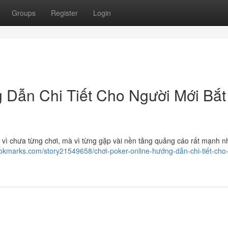
Groups
Register
Login
 Dẫn Chi Tiết Cho Người Mới Bắt
i vì chưa từng chơi, mà vì từng gặp vài nền tảng quảng cáo rất mạnh n
bookmarks.com/story21549658/chơi-poker-online-hướng-dẫn-chi-tiết-cho