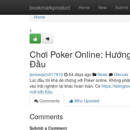
Home
bookmarkproduct
Home
New
Submit
Home
1
Chơi Poker Online: Hướng
Đầu
janiceqazv017810
64 days ago
News
Discuss
Lúc đầu tôi khá dè chừng với Poker online. Không phả
vào trải nghiệm lại khác hoàn toàn. Có
https://listing
mới-bắt-Đầu
Comments
Who Upvoted
Comments
Submit a Comment