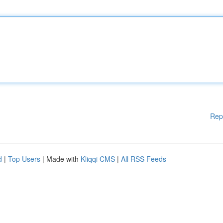
Rep
d
|
Top Users
| Made with
Kliqqi CMS
|
All RSS Feeds